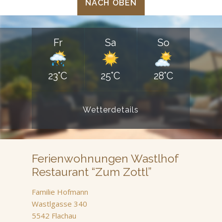
NACH OBEN
Fr
Sa
So
23°C
25°C
28°C
Wetterdetails
Ferienwohnungen Wastlhof
Restaurant “Zum Zottl”
Familie Hofmann
Wastlgasse 340
5542 Flachau