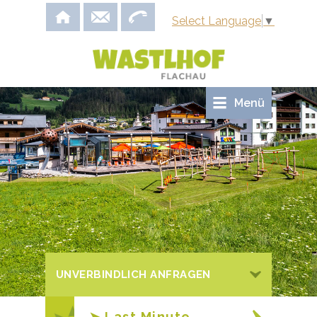
Select Language
▼
Menü
UNVERBINDLICH ANFRAGEN
➤ Last Minute