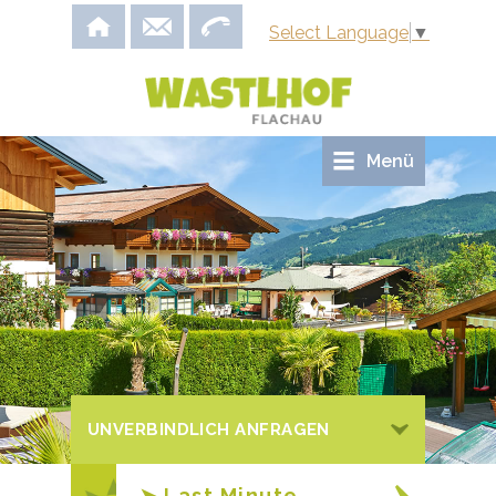
Select Language
▼
Menü
UNVERBINDLICH ANFRAGEN
➤ Last Minute